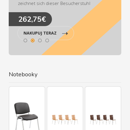
zeichnet sich dieser Besucherstuhl
besonders durch seine ergonomisch
262,75€
geformte Sitzfläche aus, die auch längere
Sitzphasen nicht anstrengend werden
lässt.Ca. Maße:Gesamthöhe: 87
NAKUPUJ TERAZ
cmGesamtbreite: 43 cmGesamttiefe: 47
cmSitzhöhe: 45 cmSitzfläche (BxT): 40 x 36
cmMax. Belastbarkeit: 120 kgGewicht: 4
kg Sitz:Material: HolzDie Farben "Eiche" und
"Walnuss" sind aus
Notebooky
EchtholzfurnierAngenehme Sitzposition durch
RückenlehneGestell:Material: Metall in
ChromoptikStabiles
VierfußgestellBesonderheiten:Modernes,
funktionales DesignExtrem leicht zu
reinigenKomfortables Sitzen auch nach
mehreren StundenPflegehinweise:Leichte
Verschmutzung mit feuchtem Baumwolltuch