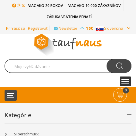
VIAC AKO 20 ROKOV
VIAC AKO 10 000 ZÁKAZNÍKOV
ZÁRUKA VRÁTENIA PEŇAZÍ
Prihlásiť sa
Registrovať
Newsletter
10€
Slovenčina
0
Kategórie
Silberschmuck