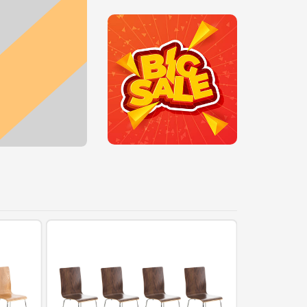
zeichnet sich dieser Besucherstuhl 
durch seine ergonomisch geformte Sit
262,75€
aus, die auch längere Sitzphasen nich
SHOP NOW
anstrengend werden lässt.Ca.
Maße:Gesamthöhe: 87 cmGesamtbrei
cmGesamttiefe: 47 cmSitzhöhe: 45
cmSitzfläche (BxT): 40 x 36 cmMax.
Belastbarkeit: 120 kgGewicht: 4 kg Sitz
HolzDie Farben "Eiche" und "Walnuss"
EchtholzfurnierAngenehme Sitzpositi
RückenlehneGestell:Material: Metall in
ChromoptikStabiles
VierfußgestellBesonderheiten:Moder
funktionales DesignExtrem leicht zu
reinigenKomfortables Sitzen auch nac
mehreren StundenPflegehinweise:Lei
Verschmutzung mit feuchtem Baumwo