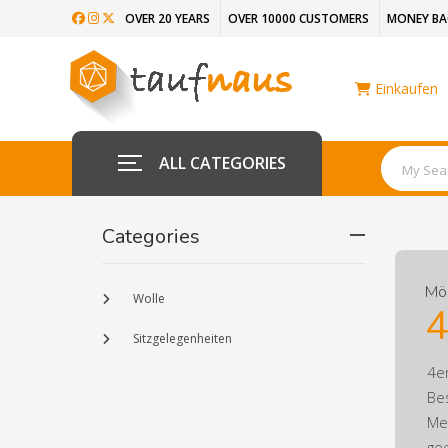
OVER 20 YEARS
OVER 10000 CUSTOMERS
MONEY BA
Einkaufen
ALL CATEGORIES
Categories
Mö
Wolle
2er Set Besucherstuhl Pepe
Sitzgelegenheiten
eser
4e
rtezimmer,
Be
ltungen
Me
tlosem Design
ge