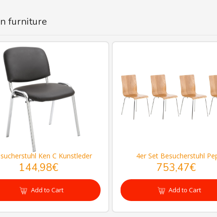
n furniture
sucherstuhl Ken C Kunstleder
4er Set Besucherstuhl Pe
144,98€
753,47€
Add to Cart
Add to Cart