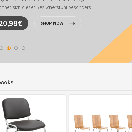
ichnet sich dieser Besucherstuhl besonders
rch seine ergonomisch geformte Sitzfläche
20,98€
, die auch längere Sitzphasen nicht
SHOP NOW
strengend werden lässt.Ca.
ße:Gesamthöhe: 87 cmGesamtbreite: 43
Gesamttiefe: 47 cmSitzhöhe: 45
itzfläche (BxT): 40 x 36 cmMax.
astbarkeit: 120 kgEinzelgewicht: 4
itz:Material: HolzDie Farben "Eiche" und
alnuss" sind aus EchtholzfurnierAngenehme
zposition durch RückenlehneGestell:Material:
books
all in ChromoptikStabiles
erfußgestellBesonderheiten:Modernes,
ktionales DesignExtrem leicht zu
inigenKomfortables Sitzen auch nach
hreren StundenPflegehinweise:Leichte
rschmutzung mit feuchtem Baumwolltuch