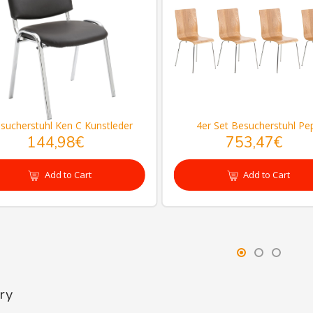
sucherstuhl Ken C Kunstleder
4er Set Besucherstuhl Pe
144,98€
753,47€
Add to Cart
Add to Cart
ry