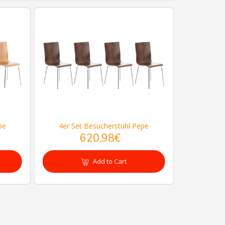
pe
4er Set Besucherstuhl Pepe
2er Se
620,98€
Add to Cart