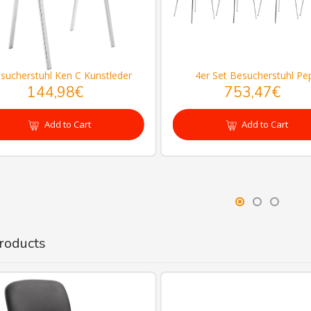
wischenZur Reinigung empfehlen wir ein mit
uwarmem Wasser angefeuchtetes
umwolltuchOberflächen nur mit geeignetem
fsatz absaugen.
sucherstuhl Ken C Kunstleder
4er Set Besucherstuhl Pe
144,98€
753,47€
Add to Cart
Add to Cart
roducts