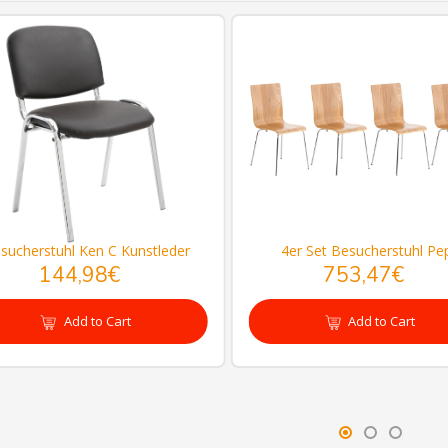
sucherstuhl Ken C Kunstleder
4er Set Besucherstuhl Pe
144,98€
753,47€
Add to Cart
Add to Cart