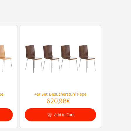
pe
4er Set Besucherstuhl Pepe
2er Se
620,98€
Add to Cart