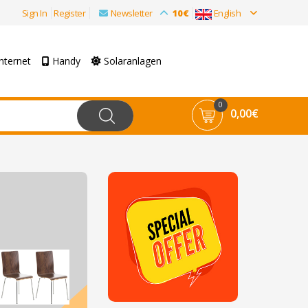
Sign In
Register
Newsletter
10€
English
nternet
Handy
Solaranlagen
0
0,00€
Möbel
2er Set Besucherstuhl Pepe Dieser
Besucherstuhl ist ideal für Wartezimm
Messen und sonstige Veranstaltunge
geeignet. Neben Optik und zeitlosem 