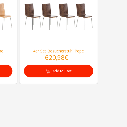
pe
4er Set Besucherstuhl Pepe
2er Se
620,98€
Add to Cart