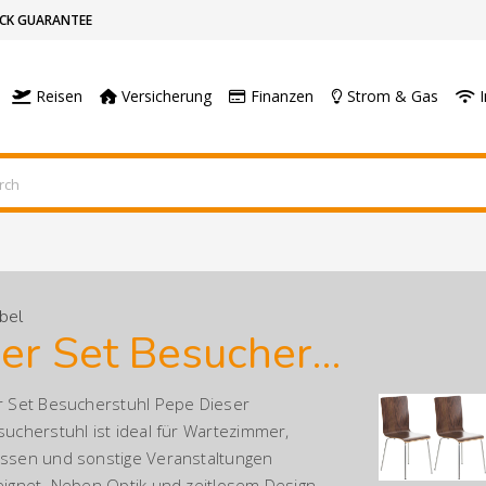
CK GUARANTEE
Reisen
Versicherung
Finanzen
Strom & Gas
I
bel
4er Set Besucherstuhl Pepe
r Set Besucherstuhl Pepe Dieser
sucherstuhl ist ideal für Wartezimmer,
ssen und sonstige Veranstaltungen
eignet. Neben Optik und zeitlosem Design