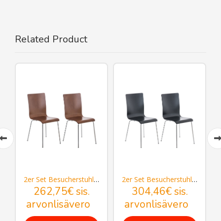
Related Product
 Pepe
2er Set Besucherstuhl Pepe
2er Set Besucherstuhl Pepe
262,75€
sis.
304,46€
sis.
arvonlisävero
arvonlisävero