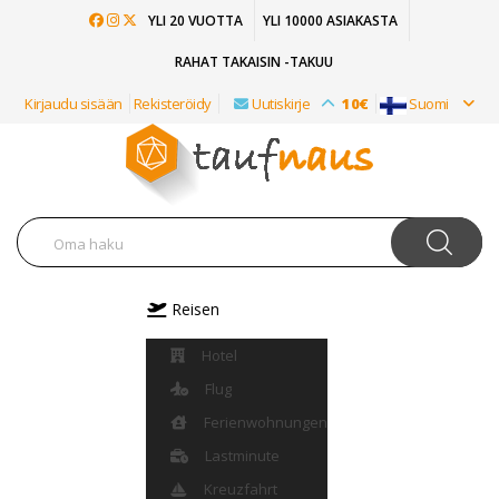
YLI 20 VUOTTA
YLI 10000 ASIAKASTA
RAHAT TAKAISIN -TAKUU
Kirjaudu sisään
Rekisteröidy
Uutiskirje
10€
Suomi
Reisen
Hotel
Flug
Ferienwohnungen
Lastminute
Kreuzfahrt