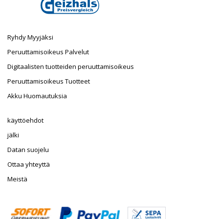
Ryhdy Myyjäksi
Peruuttamisoikeus Palvelut
Digitaalisten tuotteiden peruuttamisoikeus
Peruuttamisoikeus Tuotteet
Akku Huomautuksia
käyttöehdot
jälki
Datan suojelu
Ottaa yhteyttä
Meistä