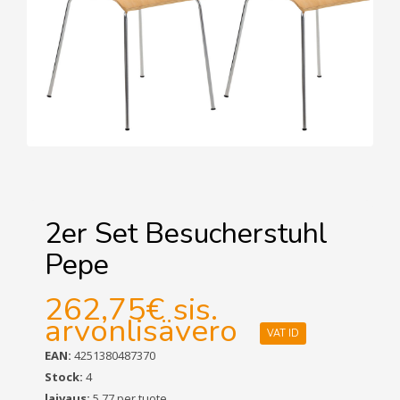
2er Set Besucherstuhl
Pepe
262,75€
sis.
arvonlisävero
VAT ID
EAN:
4251380487370
Stock:
4
laivaus:
5,77 per tuote