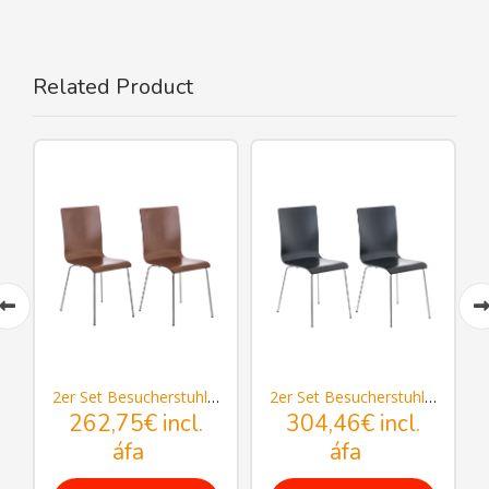
Related Product
 Pepe
2er Set Besucherstuhl Pepe
2er Set Besucherstuhl Pepe
262,75€
incl.
304,46€
incl.
áfa
áfa