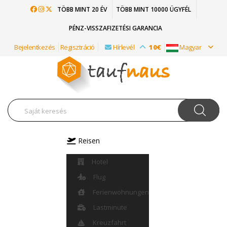
TÖBB MINT 20 ÉV
TÖBB MINT 10000 ÜGYFÉL
PÉNZ-VISSZAFIZETÉSI GARANCIA
Bejelentkezés
Regisztráció
Hírlevél
10€
Magyar
Reisen
Hotel
Flug
Ferienwohnungen
Lastminute
Kreuzfahrt