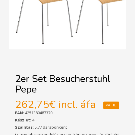
2er Set Besucherstuhl
Pepe
262,75€
incl. áfa
VAT ID
EAN:
4251380487370
Készlet:
4
Szállítás:
5,77 darabonként
( nagyobb megrendelés esetén kérjen egyedi árajánlatot