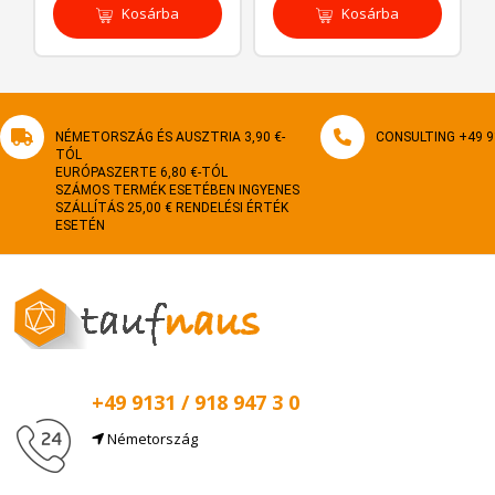
Kosárba
Kosárba
NÉMETORSZÁG ÉS AUSZTRIA 3,90 €-
CONSULTING +49 9
TÓL
EURÓPASZERTE 6,80 €-TÓL
SZÁMOS TERMÉK ESETÉBEN INGYENES
SZÁLLÍTÁS 25,00 € RENDELÉSI ÉRTÉK
ESETÉN
+49 9131 / 918 947 3 0
Németország
Email
info@taufnaus.de