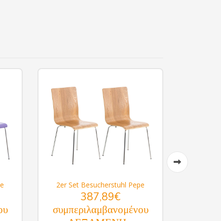
pe
2er Set Besucherstuhl Pepe
2er Set
387,89€
ου
συμπεριλαμβανομένου
συμπε