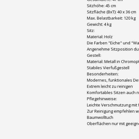
Sitzhöhe: 45 cm
Sitzfläche (BxT): 40 x 36 cm
Max. Belastbarkeit: 120 kg
Gewicht: 4 kg
Sitz:
Material: Holz
Die Farben "Eiche" und "Wa
Angenehme Sitzposition d
Gestell:
Material: Metall in Chromopt
Stabiles Vierfußgestell
Besonderheiten:
Modernes, funktionales De
Extrem leicht zu reinigen
Komfortables Sitzen auch 
Pflegehinweise:
Leichte Verschmutzung mit
Zur Reinigung empfehlen w
Baumwolltuch
Oberflächen nur mit geeig