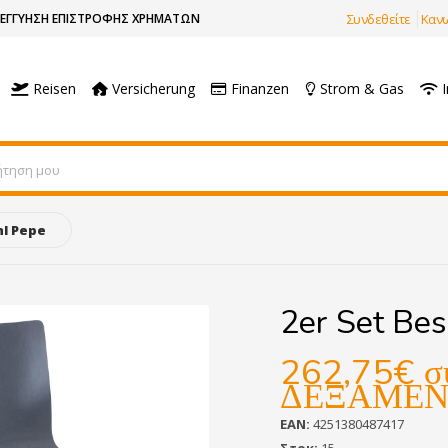
ΕΓΓΎΗΣΗ ΕΠΙΣΤΡΟΦΉΣ ΧΡΗΜΆΤΩΝ
Συνδεθείτε
Καν
Reisen
Versicherung
Finanzen
Strom & Gas
I
hl Pepe
2er Set Bes
262,75€
σ
ΔΕΞΑΜΕ
EAN:
4251380487417