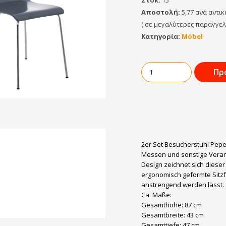
Στοκ:
15
Αποστολή:
5,77 ανά αντι
( σε μεγαλύτερες παραγγε
Κατηγορία:
Möbel
Πρ
2er Set Besucherstuhl Pepe
Messen und sonstige Veran
Design zeichnet sich diese
ergonomisch geformte Sitzf
anstrengend werden lässt.
Ca. Maße:
Gesamthöhe: 87 cm
Gesamtbreite: 43 cm
Gesamttiefe: 47 cm