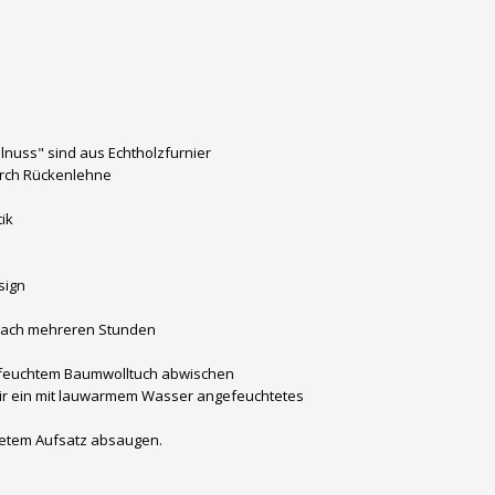
lnuss" sind aus Echtholzfurnier
urch Rückenlehne
ik
sign
nach mehreren Stunden
 feuchtem Baumwolltuch abwischen
ir ein mit lauwarmem Wasser angefeuchtetes
netem Aufsatz absaugen.