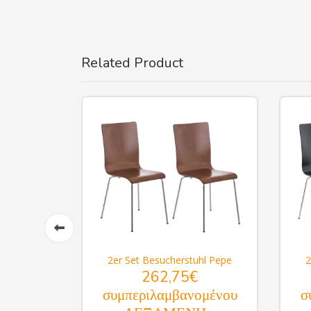
Related Product
uhl Pepe
2er Set Besucherstuhl Pepe
2
262,75€
ομένου
συμπεριλαμβανομένου
σ