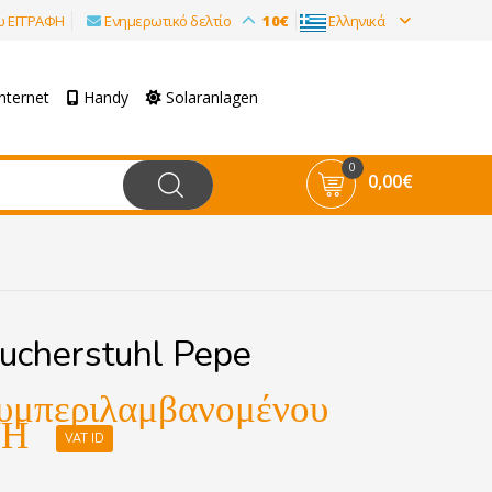
ω ΕΓΓΡΑΦΗ
Ενημερωτικό δελτίο
10€
Ελληνικά
nternet
Handy
Solaranlagen
0
0,00€
ucherstuhl Pepe
υμπεριλαμβανομένου
ΝΗ
VAT ID