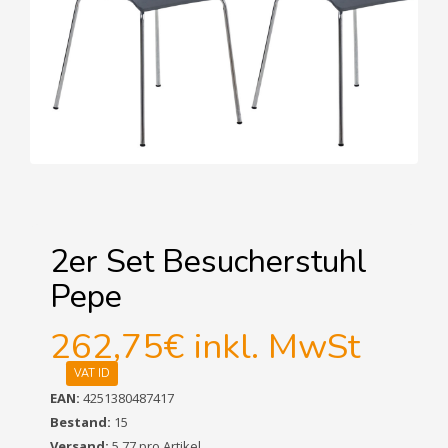
2er Set Besucherstuhl
Pepe
262,75€
inkl. MwSt
VAT ID
EAN:
4251380487417
Bestand:
15
Versand:
5,77 pro Artikel