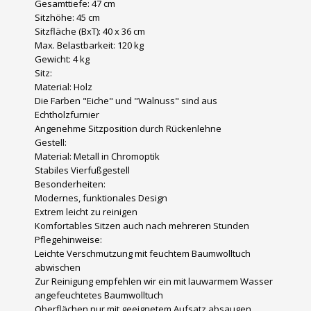
Gesamttiefe: 47 cm
Sitzhöhe: 45 cm
Sitzfläche (BxT): 40 x 36 cm
Max. Belastbarkeit: 120 kg
Gewicht: 4 kg
Sitz:
Material: Holz
Die Farben "Eiche" und "Walnuss" sind aus
Echtholzfurnier
Angenehme Sitzposition durch Rückenlehne
Gestell:
Material: Metall in Chromoptik
Stabiles Vierfußgestell
Besonderheiten:
Modernes, funktionales Design
Extrem leicht zu reinigen
Komfortables Sitzen auch nach mehreren Stunden
Pflegehinweise:
Leichte Verschmutzung mit feuchtem Baumwolltuch
abwischen
Zur Reinigung empfehlen wir ein mit lauwarmem Wasser
angefeuchtetes Baumwolltuch
Oberflächen nur mit geeignetem Aufsatz absaugen.