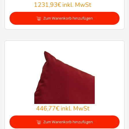
1231,93€
inkl. MwSt
Zum Warenkorb hinzufügen
446,77€
inkl. MwSt
Zum Warenkorb hinzufügen