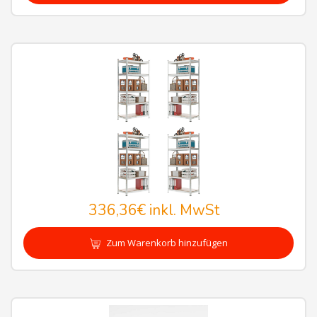
336,36€
inkl. MwSt
Zum Warenkorb hinzufügen