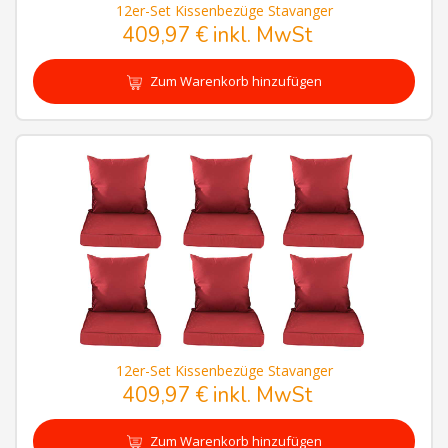
12er-Set Kissenbezüge Stavanger
409,97 € inkl. MwSt
Zum Warenkorb hinzufügen
12er-Set Kissenbezüge Stavanger
409,97 € inkl. MwSt
Zum Warenkorb hinzufügen