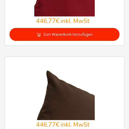
446,77€
inkl. MwSt
Zum Warenkorb hinzufügen
446,77€
inkl. MwSt