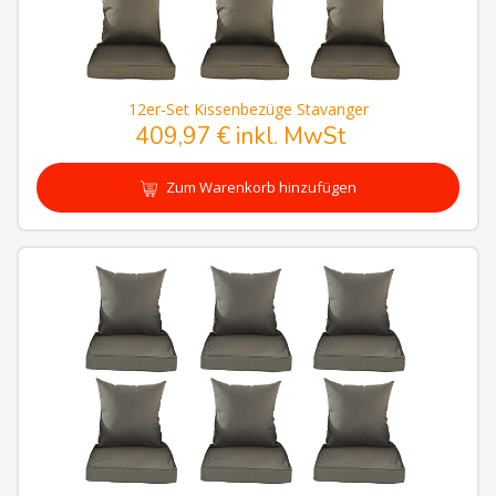
12er-Set Kissenbezüge Stavanger
409,97 € inkl. MwSt
Zum Warenkorb hinzufügen