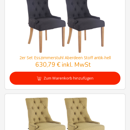
2er Set Esszimmerstuhl Aberdeen Stoff antik-hell
630,79 € inkl. MwSt
Zum Warenkorb hinzufügen