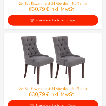
2er Set Esszimmerstuhl Aberdeen Stoff antik
630,79 € inkl. MwSt
Zum Warenkorb hinzufügen
2er Set Esszimmerstuhl Aberdeen Stoff antik
630,79 € inkl. MwSt
Zum Warenkorb hinzufügen