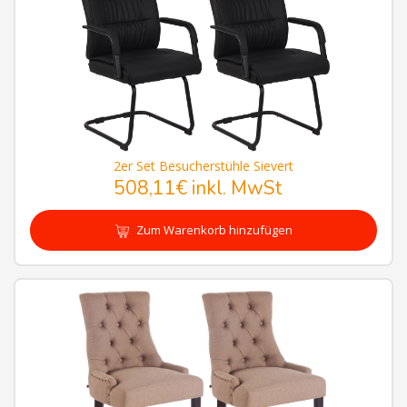
2er Set Besucherstühle Sievert
508,11€
inkl. MwSt
Zum Warenkorb hinzufügen