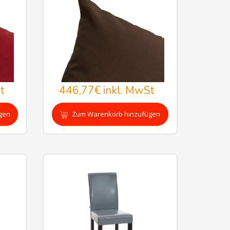
t
446,77€
inkl. MwSt
gen
Zum Warenkorb hinzufügen