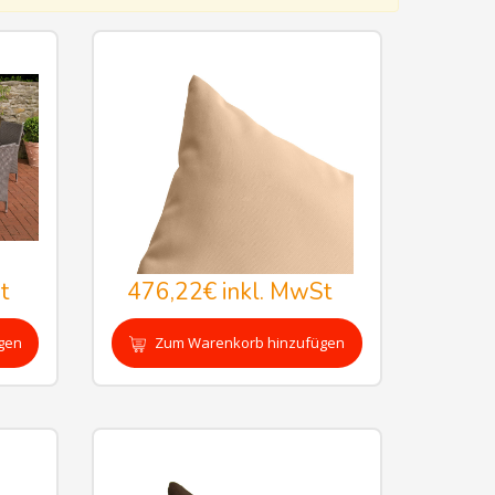
t
476,22€
inkl. MwSt
gen
Zum Warenkorb hinzufügen