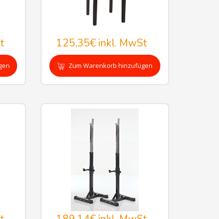
t
125,35€
inkl. MwSt
gen
Zum Warenkorb hinzufügen