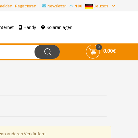
melden
Registrieren
Newsletter
10€
Deutsch
nternet
Handy
Solaranlagen
0
0,00€
 von anderen Verkäufern.