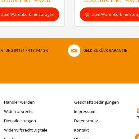
76,88€
inkl. MwSt
336,36€
inkl. MwS
Zum Warenkorb hinzufügen
Zum Warenkorb hinzufü
ATUNG 09131 / 918 947 3 0
GELD ZURÜCK GARANTIE
Händler werden
Geschäftsbedingungen
Widerrufsrecht
Impressum
Dienstleistungen
Datenschutz
Widerrufsrecht Digitale
Kontakt