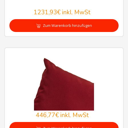
1231,93€
inkl. MwSt
Zum Warenkorb hinzufügen
446,77€
inkl. MwSt