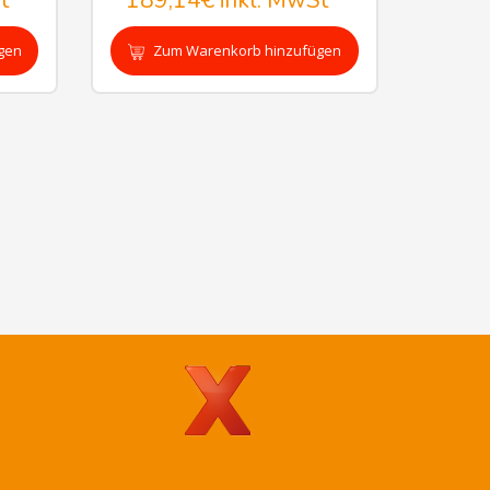
t
189,14€
inkl. MwSt
gen
Zum Warenkorb hinzufügen