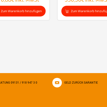
76,88€
inkl. MwSt
336,36€
inkl. MwS
Zum Warenkorb hinzufügen
Zum Warenkorb hinzufü
ATUNG 09131 / 918 947 3 0
GELD ZURÜCK GARANTIE