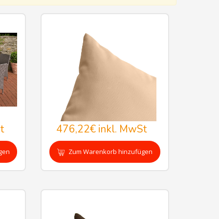
t
476,22€
inkl. MwSt
gen
Zum Warenkorb hinzufügen