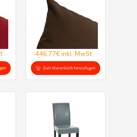
t
446,77€
inkl. MwSt
gen
Zum Warenkorb hinzufügen