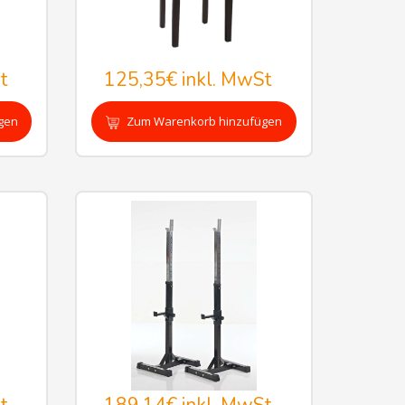
t
125,35€
inkl. MwSt
gen
Zum Warenkorb hinzufügen