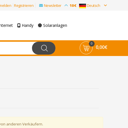
melden
Registrieren
Newsletter
10€
Deutsch
nternet
Handy
Solaranlagen
0
0,00€
 von anderen Verkäufern.