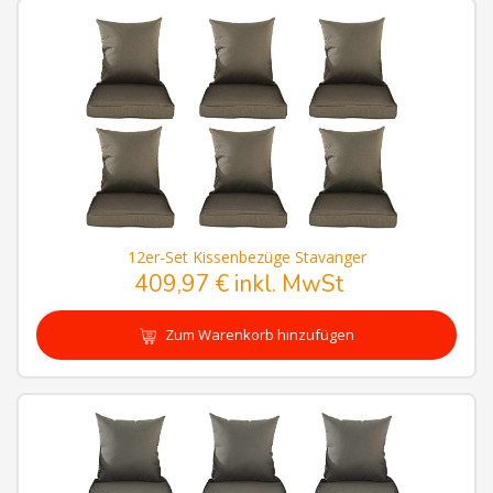
12er-Set Kissenbezüge Stavanger
409,97 € inkl. MwSt
Zum Warenkorb hinzufügen