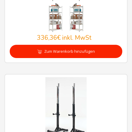
336,36€
inkl. MwSt
Zum Warenkorb hinzufügen