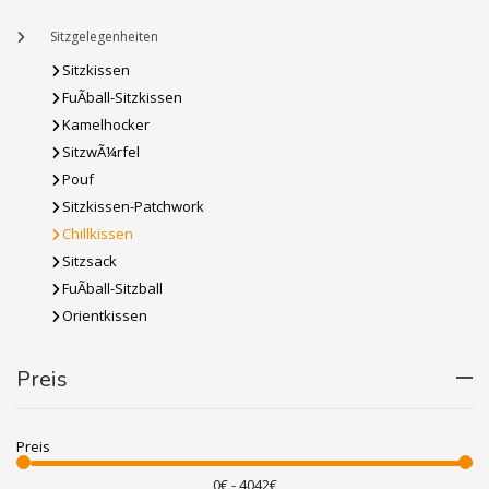
Sitzgelegenheiten
Sitzkissen
FuÃball-Sitzkissen
Kamelhocker
SitzwÃ¼rfel
Pouf
Sitzkissen-Patchwork
Chillkissen
Sitzsack
FuÃball-Sitzball
Orientkissen
Preis
Preis