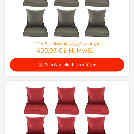
12er-Set Kissenbezüge Stavanger
409,97 € inkl. MwSt
Zum Warenkorb hinzufügen