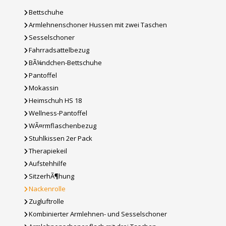
Bettschuhe
Armlehnenschoner Hussen mit zwei Taschen
Sesselschoner
Fahrradsattelbezug
BÃ¼ndchen-Bettschuhe
Pantoffel
Mokassin
Heimschuh HS 18
Wellness-Pantoffel
WÃ¤rmflaschenbezug
Stuhlkissen 2er Pack
Therapiekeil
Aufstehhilfe
SitzerhÃ¶hung
Nackenrolle
Zugluftrolle
Kombinierter Armlehnen- und Sesselschoner