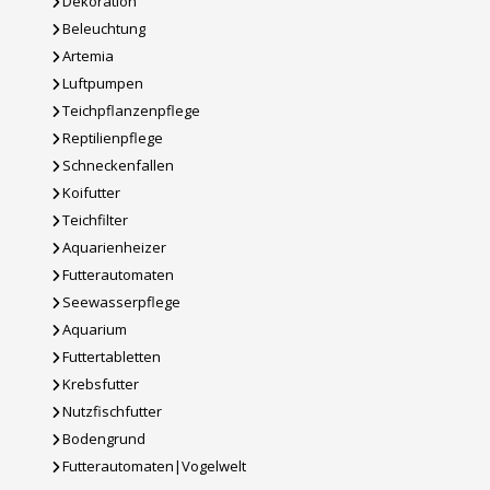
Dekoration
Beleuchtung
Artemia
Luftpumpen
Teichpflanzenpflege
Reptilienpflege
Schneckenfallen
Koifutter
Teichfilter
Aquarienheizer
Futterautomaten
Seewasserpflege
Aquarium
Futtertabletten
Krebsfutter
Nutzfischfutter
Bodengrund
Futterautomaten|Vogelwelt