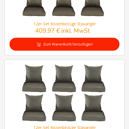
12er-Set Kissenbezüge Stavanger
409,97 € inkl. MwSt
Zum Warenkorb hinzufügen
12er-Set Kissenbezüge Stavanger