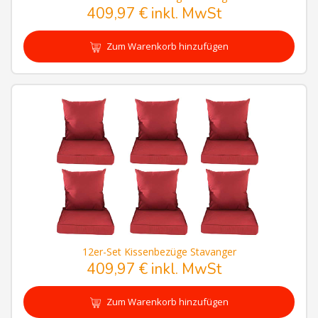
409,97 € inkl. MwSt
Zum Warenkorb hinzufügen
12er-Set Kissenbezüge Stavanger
409,97 € inkl. MwSt
Zum Warenkorb hinzufügen