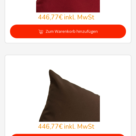
446,77€
inkl. MwSt
Zum Warenkorb hinzufügen
446,77€
inkl. MwSt