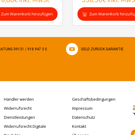
76,88€
inkl. MwSt
336,36€
inkl. MwS
Zum Warenkorb hinzufügen
Zum Warenkorb hinzufü
ATUNG 09131 / 918 947 3 0
GELD ZURÜCK GARANTIE
Händler werden
Geschäftsbedingungen
Widerrufsrecht
Impressum
Dienstleistungen
Datenschutz
Widerrufsrecht Digitale
Kontakt