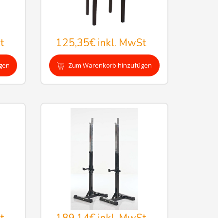
t
125,35€
inkl. MwSt
gen
Zum Warenkorb hinzufügen